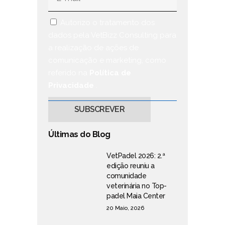
Autorizo o tratamento dos
dados pela VetBizz Consulting para
a realização de ações de
comunicação e marketing, como
referido na
Política de
Privacidade
.
Últimas do Blog
VetPadel 2026: 2.ª
edição reuniu a
comunidade
veterinária no Top-
padel Maia Center
20 Maio, 2026