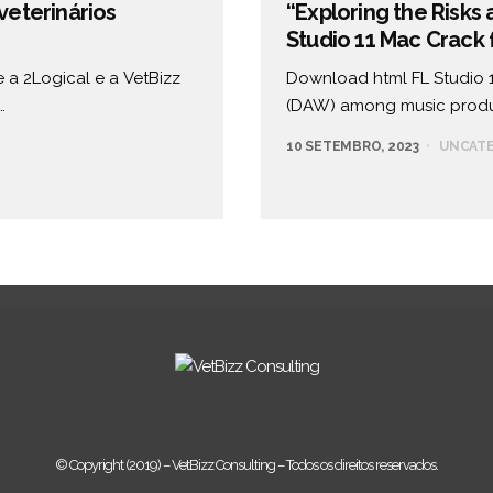
veterinários
“Exploring the Risks
Studio 11 Mac Crack
 a 2Logical e a VetBizz
Download html FL Studio 1
…
(DAW) among music produ
10 SETEMBRO, 2023
UNCAT
© Copyright (2019) – VetBizz Consulting – Todos os direitos reservados.