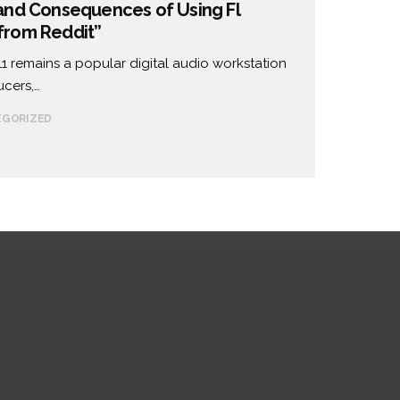
 and Consequences of Using Fl
 from Reddit”
1 remains a popular digital audio workstation
cers,…
EGORIZED