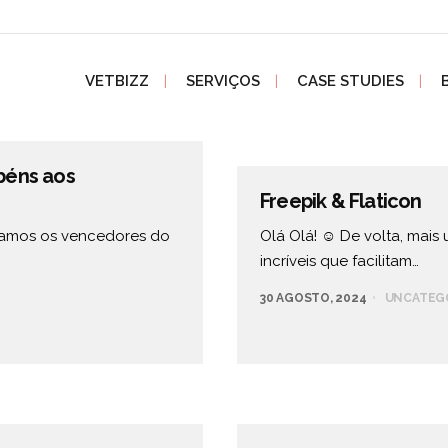
VETBIZZ
SERVIÇOS
CASE STUDIES
béns aos
Freepik & Flaticon
iamos os vencedores do
Olá Olá! ☺️ De volta, mais
incríveis que facilitam…
30 AGOSTO, 2024
UNCATEG