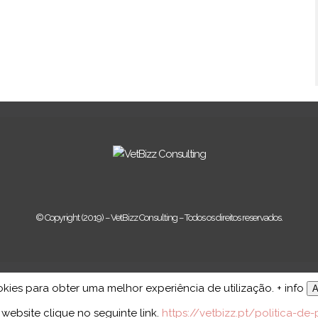
© Copyright (2019) – VetBizz Consulting – Todos os direitos reservados.
okies para obter uma melhor experiência de utilização.
+ info
A
website clique no seguinte link.
https://vetbizz.pt/politica-de