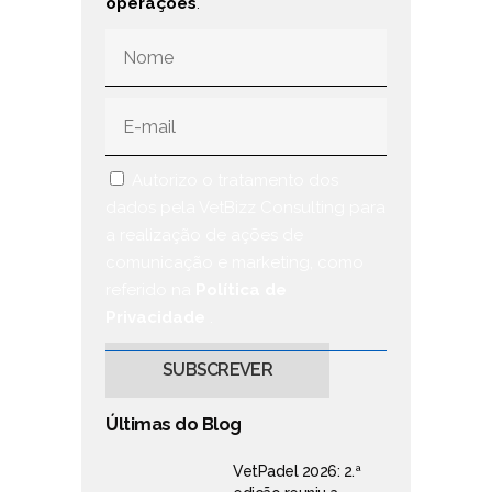
operações
.
Autorizo o tratamento dos
dados pela VetBizz Consulting para
a realização de ações de
comunicação e marketing, como
referido na
Política de
Privacidade
.
Últimas do Blog
VetPadel 2026: 2.ª