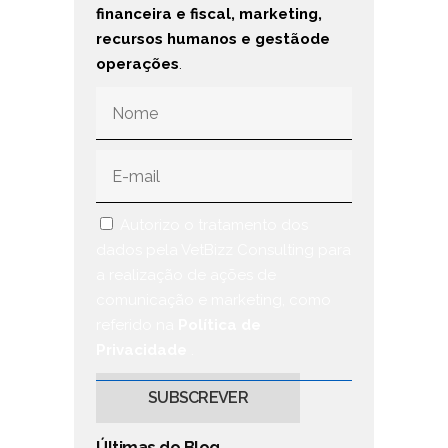
financeira e fiscal, marketing,
recursos humanos e gestãode
operações
.
Autorizo o tratamento dos
dados pela VetBizz Consulting para
a realização de ações de
comunicação e marketing, como
referido na
Política de
Privacidade
.
Últimas do Blog