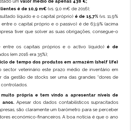
gistado um
valor médio de apenas 438 €;
clientes é de 10,9 m€
(vs. 9,0 m€ de 2016);
sultado líquido e o capital próprio)
é de 15,7%
(vs. 11,9%
entre o capital próprio e o passivo) é de 63,9% (acima
mpresa tiver que solver as suas obrigações, consegue-o
 entre os capitais próprios e o actívo líquido)
é de
os (em 2016 era 35%);
iclo de tempo dos produtos em armazém (shelf life)
 sector veterinário este prazo médio de inventário em
ar da gestão de stocks ser uma das grandes “dores de
 controlados.
muito própria e tem vindo a apresentar níveis de
 anos.
Apesar dos dados contabilísticos supracitados
presas, são claramente um barómetro para se perceber
dores económico-financeiros. A boa notícia é que o ano