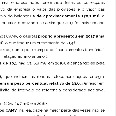
uma empresa após terem sido feitas as correcções
tivo da empresa o valor das provisões e o valor das
ctivo do balanço)
é de aproximadamente 170,1 m€
, o
anterior, deduzindo-se assim que 2017 foi mais um ano
 nos CAMV,
o capital próprio apresentou em 2017 uma
m€
, o que traduz um crescimento de 21,4%;
ceiros, como por exemplo os financiamentos bancários)
relação ao ano anterior);
é de 10,1 m€
(vs. 6,8 m€ em 2016), alcançando-se pela
),
que incluem as rendas, telecomunicações, energia,
êm um peso percentual relativo de 23,6%
(inferior em
limite do intervalo de referência considerado aceitável
m€ (vs. 24,7 m€ em 2016);
 nos CAMV
, na realidade na maior parte das vezes não se