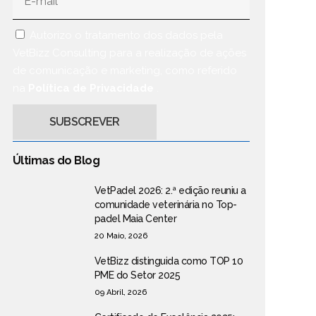
Autorizo o tratamento dos dados pela
VetBizz Consulting para a realização de ações
de comunicação e marketing, como referido
na
Política de Privacidade
.
Últimas do Blog
VetPadel 2026: 2.ª edição reuniu a
comunidade veterinária no Top-
padel Maia Center
20 Maio, 2026
VetBizz distinguida como TOP 10
PME do Setor 2025
09 Abril, 2026