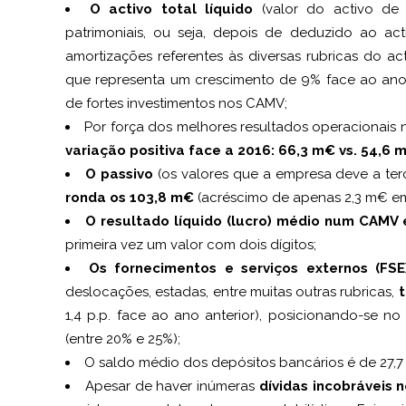
O activo total líquido
(valor do activo de 
patrimoniais, ou seja, depois de deduzido ao ac
amortizações referentes às diversas rubricas do a
que representa um crescimento de 9% face ao ano 
de fortes investimentos nos CAMV;
Por força dos melhores resultados operacionais
variação positiva face a 2016: 66,3 m€ vs. 54,6 
O passivo
(os valores que a empresa deve a ter
ronda os 103,8 m€
(acréscimo de apenas 2,3 m€ em 
O resultado líquido (lucro) médio num CAMV 
primeira vez um valor com dois dígitos;
Os fornecimentos e serviços externos (FSE
deslocações, estadas, entre muitas outras rubricas,
t
1,4 p.p. face ao ano anterior), posicionando-se no 
(entre 20% e 25%);
O saldo médio dos depósitos bancários é de 27,7 
Apesar de haver inúmeras
dívidas incobráveis