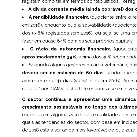
registam como tal em termos contabilísticos. Foi re
A dívida corrente média (ainda cobrável) dos 
A rendibilidade financeira
(quociente entre o re
em 2016), enquanto que a solvabilidade (quociente 
dos 53,8% registados sem 2016), ou seja, se uma e
fazer em quase 64% com os seus próprios capitais;
O rácio de autonomia financeira
(quociente
aproximadamente 39%,
acima dos 30% recomendad
Segundo alguns gestores na área veterinária, o
c
deverá ser no máximo de 60 dias
, sendo que no
armazém é de 41 dias (vs. 42 dias em 2016). Apes
cabeça” nos CAMV, o shelf life encontra-se em níveis
O sector continua a apresentar uma dinâmica 
crescimento assinaláveis ao longo dos últimos
esconderem algumas verdades e realidades das em
quais as tendências do sector, com base em indica
de 2018 está a ser ainda mais favorável do que 2017.