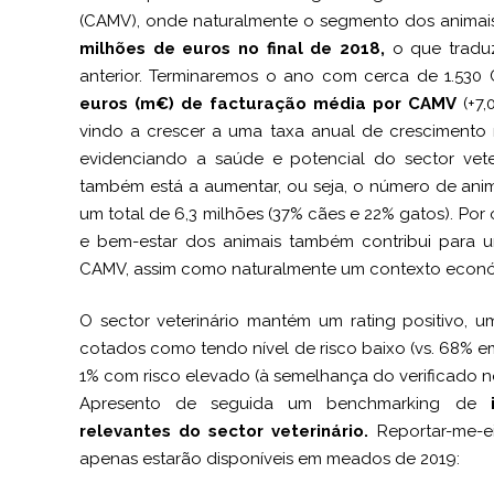
(CAMV), onde naturalmente o segmento dos animais
milhões de euros no final de 2018,
o que traduz
anterior. Terminaremos o ano com cerca de 1.530
euros (m€) de facturação média por CAMV
(+7,
vindo a crescer a uma taxa anual de crescimento
evidenciando a saúde e potencial do sector vet
também está a aumentar, ou seja, o número de ani
um total de 6,3 milhões (37% cães e 22% gatos). Po
e bem-estar dos animais também contribui para u
CAMV, assim como naturalmente um contexto económ
O sector veterinário mantém um rating positivo
cotados como tendo nível de risco baixo (vs. 68% e
1% com risco elevado (à semelhança do verificado n
Apresento de seguida um benchmarking de
relevantes do sector veterinário.
Reportar-me-ei
apenas estarão disponíveis em meados de 2019: