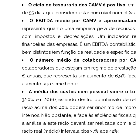
O ciclo de tesouraria dos CAMV é positivo:
em 
de 55 dias, que considero estar num nível normal (vs.
O EBITDA médio por CAMV é aproximadam
representa quanto uma empresa gera de recursos a
com impostos e depreciações. Um indicador re
financeiras das empresas. É um EBITDA contabilíst
bem distintos (em função da realidade e especificid
O número médio de colaboradores por C
colaboradores que estejam em regime de prestação 
€ anuais, que representa um aumento de 6,9% face
aumento seja semelhante;
A média dos custos com pessoal sobre o to
32,0% em 2016), estando dentro do intervalo de ref
rácio acima dos 40% poderá ser sinónimo de impro
internos. Não obstante, e face às eficiências fiscai
a análise a este rácio deverá ser realizada com a d
rácio real (médio) intervala dos 37% aos 42%;