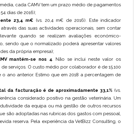
média, cada CAMV tem um prazo médio de pagamentos
 54 dias de 2016);
ente 23,4 m€
(vs. 20,4 m€ de 2016). Este indicador
través das suas actividades operacionais, sem contar
levante quando se realizam avaliações económico-
ico, sendo que o normalizado poderá apresentar valores
ades da própria empresa);
AMV mantém-se nos 4
. Não se inclui neste valor os
de serviços. O custo médio por colaborador é de 15.100
 o ano anterior. Estimo que em 2018 a percentagem de
tal da facturação é de aproximadamente 33,1%
(vs.
erência considerado positivo na gestão veterinária. Um
dutividade da equipa ou má gestão de outros recursos
s que são adoptadas nas rubricas dos gastos com pessoal,
evida reserva. Pela experiência da VetBizz Consulting, o