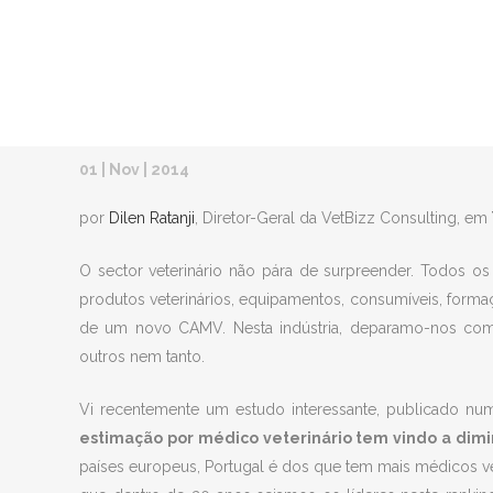
A DINÂMICA DO SECTOR VET
01 | Nov | 2014
por
Dilen Ratanji
, Diretor-Geral da VetBizz Consulting, em
O sector veterinário não pára de surpreender. Todos os
produtos veterinários, equipamentos, consumíveis, formaçõ
de um novo CAMV. Nesta indústria, deparamo-nos com i
outros nem tanto.
Vi recentemente um estudo interessante, publicado num
estimação por médico veterinário tem vindo a dimi
países europeus, Portugal é dos que tem mais médicos vet