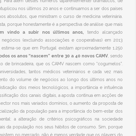
g. Para além destes números (aparentemente) dramáticos, de
tuplicou nos últimos 20 anos e continuamos a ser dos países
s absolutos, que ministram o curso de medicina veterinária.
ta, porque honestamente é a perspectiva de análise que mais
m vindo a subir nos últimos anos,
tendo alcançado
negócios (excluindo associações e cooperativas) em 2013
e estima-se que em Portugal existam aproximadamente 1.250
odos os anos “nascem” entre 30 a 40 novos CAMV
, sendo
jeito de brincadeira, que os CAMV nascem como “cogumelos”.
iversidades, tantos médicos veterinários e cada vez mais
mento do volume de negócios ao longo dos últimos anos no
ofisticação dos meios tecnológicos, a importância e influência
sificação dos canais digitais, a aposta contínua em acções de
 sector nos mais variados domínios, o aumento da proposta de
ncialização da população para a importância do bem-estar dos
ntal: a alteração de critérios psicográficos na sociedade
tais da população nos seus hábitos de consumo. Sim, porque
existem no mercado, não é menos verdade que os players do