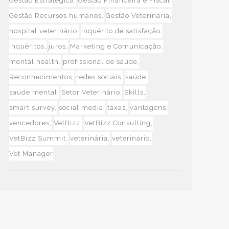
Gestão Estratégica
Gestão Financeira e Fiscal
Gestão Recursos humanos
Gestão Veterinária
hospital veterinário
inquérito de satisfação
inquéritos
juros
Marketing e Comunicação
mental health
profissional de saúde
Reconhecimentos
redes sociais
saúde
saúde mental
Setor Veterinário
Skills
smart survey
social media
taxas
vantagens
vencedores
VetBizz
VetBizz Consulting
VetBizz Summit
veterinária
veterinário
Vet Manager