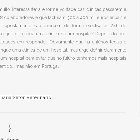
muito interessante: a enorme vontade das clínicas passarem a
u 8 colaboradores e que facturam 300 a 400 mil euros anuais e
ue supostamente não exercem de forma efectiva as 24h de
o o que diferencia uma clínica de um hospital? Depois do que
uldades em responder. Obviamente que há critérios legais e
ngue uma clínica de um hospital, mas urge definir claramente
e um hospital para evitar que no futuro tenhamos mais hospitais
 sentido… mas não em Portugal.
nária
Setor Veterinário
Print page