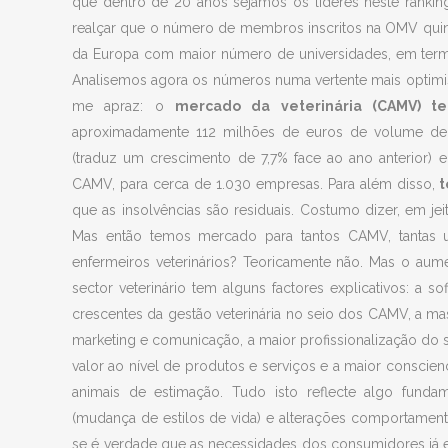
que dentro de 20 anos sejamos os líderes neste rankin
realçar que o número de membros inscritos na OMV quin
da Europa com maior número de universidades, em termo
Analisemos agora os números numa vertente mais optimis
me apraz: o
mercado da veterinária (CAMV) te
aproximadamente 112 milhões de euros de volume de 
(traduz um crescimento de 7,7% face ao ano anterior) 
CAMV, para cerca de 1.030 empresas. Para além disso,
t
que as insolvências são residuais. Costumo dizer, em 
Mas então temos mercado para tantos CAMV, tantas un
enfermeiros veterinários? Teoricamente não. Mas o au
sector veterinário tem alguns factores explicativos: a s
crescentes da gestão veterinária no seio dos CAMV, a mas
marketing e comunicação, a maior profissionalização do
valor ao nível de produtos e serviços e a maior conscie
animais de estimação. Tudo isto reflecte algo fundame
(mudança de estilos de vida) e alterações comportamen
se é verdade que as necessidades dos consumidores já 