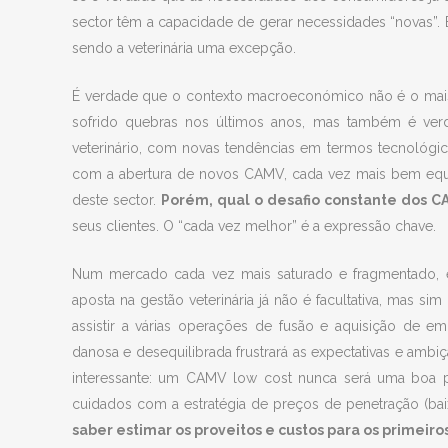
sector têm a capacidade de gerar necessidades “novas”. 
sendo a veterinária uma excepção.
É verdade que o contexto macroeconómico não é o mai
sofrido quebras nos últimos anos, mas também é verda
veterinário, com novas tendências em termos tecnológi
com a abertura de novos CAMV, cada vez mais bem equip
deste sector.
Porém, qual o desafio constante dos C
seus clientes. O “cada vez melhor” é a expressão chave.
Num mercado cada vez mais saturado e fragmentado, é 
aposta na gestão veterinária já não é facultativa, mas 
assistir a várias operações de fusão e aquisição de e
danosa e desequilibrada frustrará as expectativas e amb
interessante: um CAMV low cost nunca será uma boa p
cuidados com a estratégia de preços de penetração (ba
saber estimar os proveitos e custos para os primeiro