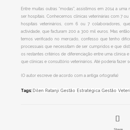
Entre muitas outras “modas”, assistimos em 2014 a uma 
ser hospitais. Conhecemos clínicas veterinárias com 7 o
hospitais veterinários, com 6 ou 7 colaboradores, q
actividade, que facturam 200 a 300 mil euros. Mas entã
temos verificado no mercado, confesso que tenho dific
processuais que necessitam de ser cumpridos e que disti
os restantes critérios de diferenciação entre uma clínica 
que clínicas e consultório veterinários. Até poderia fazer
(O autor escreve de acordo com a antiga ortografia)
Tags:
Dilen Ratanji
Gestão Estratégica
Gestão Veteri
Share