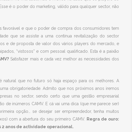
Esse é o poder do marketing, válido para qualquer sector, não
s favorável e que o poder de compra dos consumidores tem
de que se assiste a uma contínua revitalização do sector
cos e de proposta de valor dos vários players do mercado, e
ados, “vistosos” e com pessoal qualificado. Esta é a paixão
AMV?
Satisfazer mais e cada vez melhor as necessidades dos
natural que no futuro só haja espaço para os melhores. A
sim uma obrigatoriedade. Admito que nos próximos anos iremos
mpresas no sector, sendo certo que uma gestão empresarial
ição de inúmeros CAMV. E cá vai uma dica (que me parece ser)
rimeira opção… se desejar ser empreendedor, tenha muitos
ixos) com a abertura do seu primeiro CAMV.
Regra de ouro:
s 2 anos de actividade operacional.